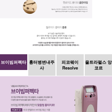
브이빔퍼펙타
흉터병변내주
피코웨이
울트라펄스 앙
사
Resolve
코르